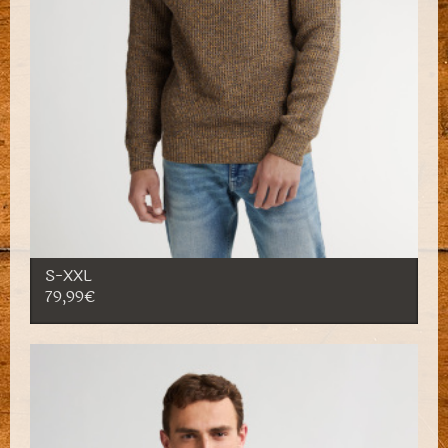
S-XXL
79,99€