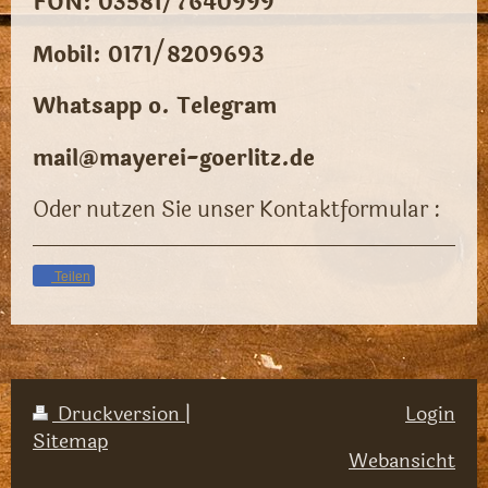
FON: 03581/7640999
Mobil: 0171/8209693
Whatsapp o. Telegram
mail@mayerei-goerlitz.de
Oder nutzen Sie unser Kontaktformular :
Teilen
Druckversion
|
Login
Sitemap
Webansicht