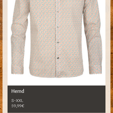
Hemd
S-XXL
59,99€