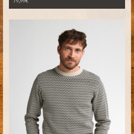
79,99€