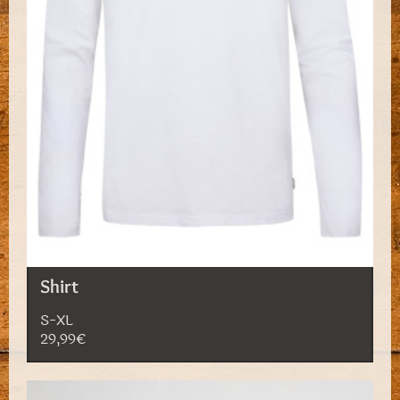
Shirt
S-XL
29,99€