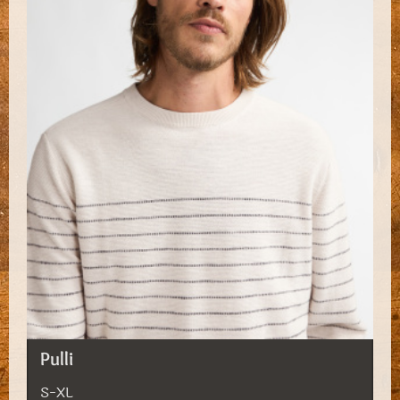
Pulli
S-XL