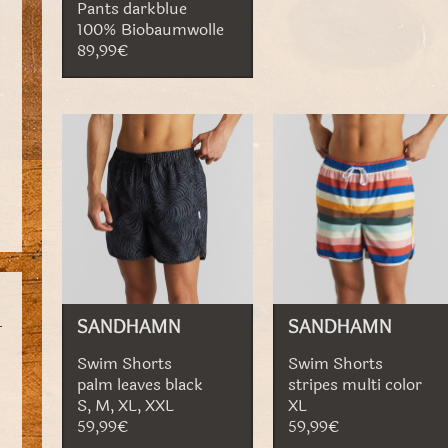
Pants darkblue
100% Biobaumwolle
89,99€
SANDHAMN
SANDHAMN
Swim Shorts
Swim Shorts
palm leaves black
stripes multi color
S, M, XL, XXL
XL
59,99€
59,99€